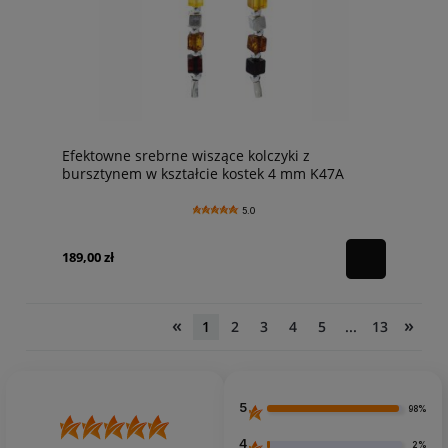
Efektowne srebrne wiszące kolczyki z
bursztynem w kształcie kostek 4 mm K47A
5.0
189,00 zł
«
»
1
2
3
4
5
...
13
5
98%
4
2%