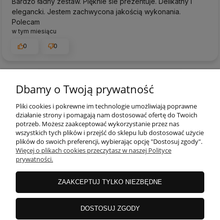
Bardzo ładny zestaw. Pięknie sie prezentuje. Delikatny i
elegancki. Jestem zachwycona jakością wykonania.
Polecam
w tym miesiącu
0
0
Dbamy o Twoją prywatność
podgląd
Pliki cookies i pokrewne im technologie umożliwiają poprawne
działanie strony i pomagają nam dostosować ofertę do Twoich
potrzeb. Możesz zaakceptować wykorzystanie przez nas
wszystkich tych plików i przejść do sklepu lub dostosować użycie
plików do swoich preferencji, wybierając opcję "Dostosuj zgody".
Więcej o plikach cookies przeczytasz w naszej Polityce
prywatności.
ZAAKCEPTUJ TYLKO NIEZBĘDNE
Sylwia
zweryfikowano
DOSTOSUJ ZGODY
5