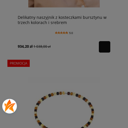
Delikatny naszyjnik z kosteczkami bursztynu w
trzech kolorach i srebrem
5.0
934,20 zł
1 038,00 zł
PROMOCJA