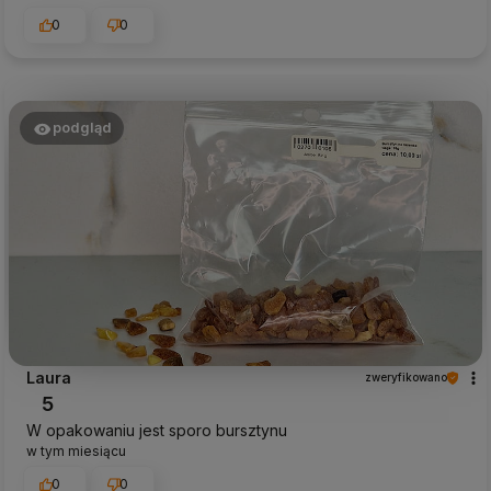
0
0
podgląd
Laura
zweryfikowano
5
W opakowaniu jest sporo bursztynu
w tym miesiącu
0
0