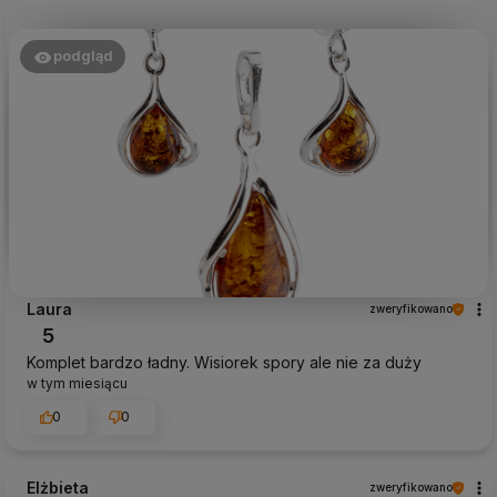
podgląd
Laura
zweryfikowano
5
Komplet bardzo ładny. Wisiorek spory ale nie za duży
w tym miesiącu
0
0
Elżbieta
zweryfikowano