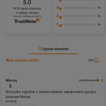
5.0
3
0%
1576
opinii klientów
z całego okresu
2
0%
zebranych i zweryfikowanych przez
1
0%
Opinie klientów
Jak zbieramy opinie?
filtry
Maciej
zweryfikowano
5
Wszystko zgodnie z opisem pieknie zapakowane gorąco
polecam Maciej
wczoraj