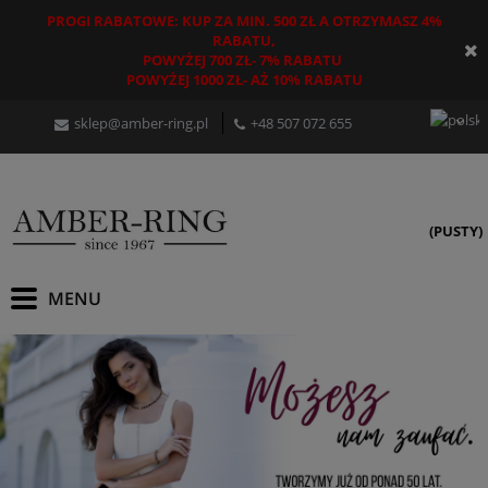
PROGI RABATOWE: KUP ZA MIN. 500 ZŁ A OTRZYMASZ 4%
RABATU,
POWYŻEJ 700 ZŁ- 7% RABATU
POWYŻEJ 1000 ZŁ- AŻ 10% RABATU
sklep@amber-ring.pl
+48
507 072 655
(PUSTY)