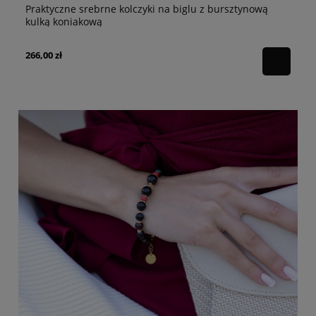
Praktyczne srebrne kolczyki na biglu z bursztynową
Pr
kulką koniakową
ku
266,00 zł
26