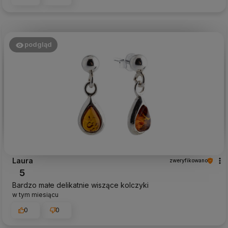
podgląd
Laura
zweryfikowano
5
Bardzo małe delikatnie wiszące kolczyki
w tym miesiącu
0
0