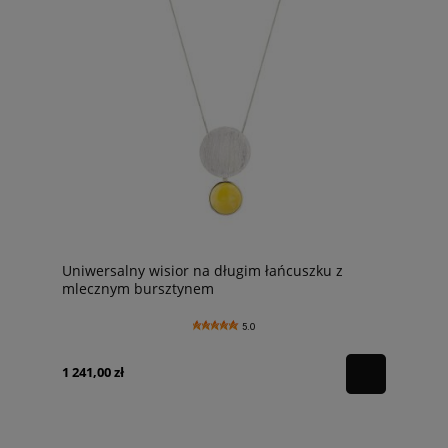
Uniwersalny wisior na długim łańcuszku z
mlecznym bursztynem
5.0
1 241,00 zł