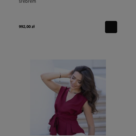
srebrem
992,00 zł