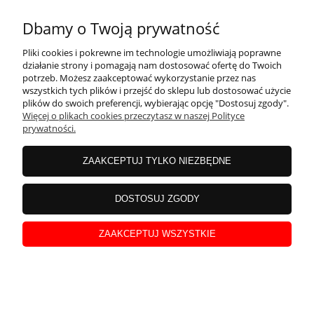
494,00 zł
Dbamy o Twoją prywatność
Pliki cookies i pokrewne im technologie umożliwiają poprawne
działanie strony i pomagają nam dostosować ofertę do Twoich
potrzeb. Możesz zaakceptować wykorzystanie przez nas
wszystkich tych plików i przejść do sklepu lub dostosować użycie
plików do swoich preferencji, wybierając opcję "Dostosuj zgody".
Więcej o plikach cookies przeczytasz w naszej Polityce
prywatności.
ZAAKCEPTUJ TYLKO NIEZBĘDNE
DOSTOSUJ ZGODY
ZAAKCEPTUJ WSZYSTKIE
Długi wisior na mieniącym łańcuszku z
mlecznym bursztynem