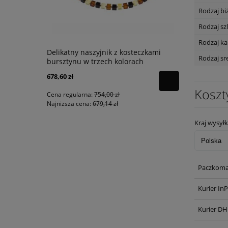
Rodzaj biż
Rodzaj szl
Rodzaj k
Delikatny naszyjnik z kosteczkami
Matowy nasz
Rodzaj sr
bursztynu w trzech kolorach
perłami i 
678,60 zł
363,60 zł
Koszt
Cena regularna:
754,00 zł
Cena regular
Najniższa cena:
679,14 zł
Najniższa ce
Kraj wysyłk
Paczkoma
Kurier In
Kurier DH