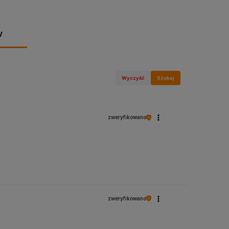
w
Wyczyść
Szukaj
zweryfikowano
zweryfikowano