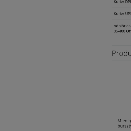
Kurier DP
Kurier UP
odbiór os
05-400 Ot
Produ
Mienią
bursz