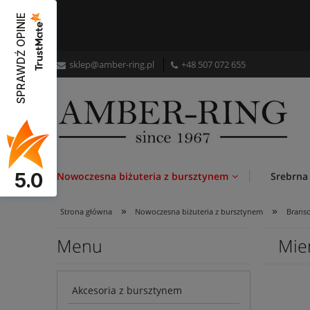
SPRAWDŹ OPINIE
sklep@amber-ring.pl
+48
507 072 655
5.0
Nowoczesna biżuteria z bursztynem
Srebrna
»
»
Strona główna
Nowoczesna biżuteria z bursztynem
Branso
Menu
Mie
Akcesoria z bursztynem