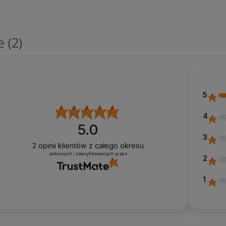
ie
(2)
5
4
5.0
3
2
opinii klientów
z całego okresu
zebranych i zweryfikowanych przez
2
1