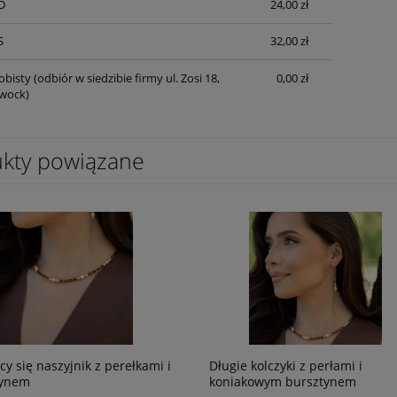
D
24,00 zł
S
32,00 zł
obisty
(odbiór w siedzibie firmy ul. Zosi 18,
0,00 zł
wock)
kty powiązane
cy się naszyjnik z perełkami i
Długie kolczyki z perłami i
tynem
koniakowym bursztynem