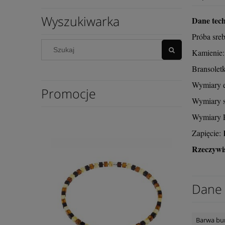
Wyszukiwarka
Dane tech
Próba sre
Kamienie:
Bransoletk
Wymiary e
Promocje
Wymiary s
Wymiary P
Zapięcie:
Rzeczywis
Dane 
Barwa bu