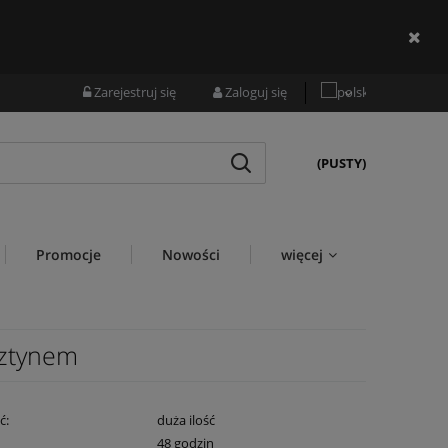
Zarejestruj się
Zaloguj się
(PUSTY)
Promocje
Nowości
więcej
sztynem
ć:
duża ilość
:
48 godzin