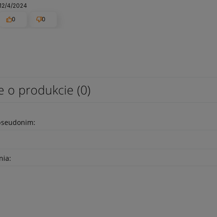
12/4/2024
0
0
e o produkcie (0)
pseudonim:
nia: