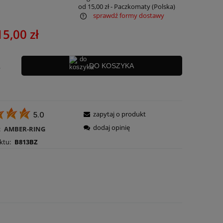
od 15,00 zł
- Paczkomaty
(Polska)
sprawdź formy dostawy
15,00 zł
ra ewentualnych kosztów
.
DO KOSZYKA
zapytaj o produkt
5.0
dodaj opinię
:
AMBER-RING
ktu:
B813BZ