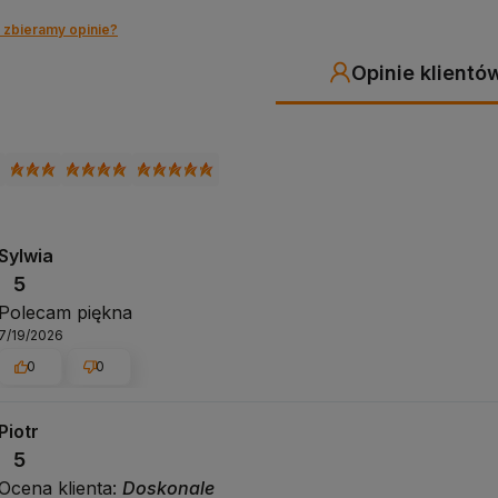
 zbieramy opinie?
Opinie klientó
Sylwia
5
Polecam piękna
7/19/2026
0
0
Piotr
5
Ocena klienta:
Doskonale