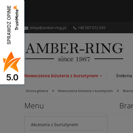
SPRAWDŹ OPINIE
sklep@amber-ring.pl
+48
507 072 655
5.0
Nowoczesna biżuteria z bursztynem
Srebrna
»
»
Strona główna
Nowoczesna biżuteria z bursztynem
Branso
Menu
Bra
Akcesoria z bursztynem