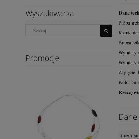
Wyszukiwarka
Dane tech
Próba sre
Kamienie:
Bransoletk
Wymiary e
Promocje
Wymiary e
Zapięcie:
Kolor bur
Rzeczywis
Dane 
Barwa bu