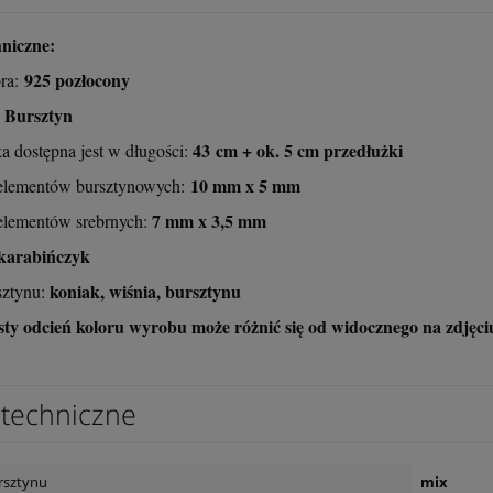
niczne:
925 pozłocony
bra:
Bursztyn
43 cm + ok. 5 cm przedłużki
a dostępna jest w długości:
10 mm x 5 mm
lementów bursztynowych:
7 mm x 3,5 mm
lementów srebrnych:
karabińczyk
koniak, wiśnia, bursztynu
sztynu:
ty odcień koloru wyrobu może różnić się od widocznego na zdjęci
techniczne
rsztynu
mix