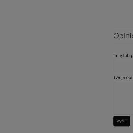
Opini
Imię lub 
Twoja opi
wyślij