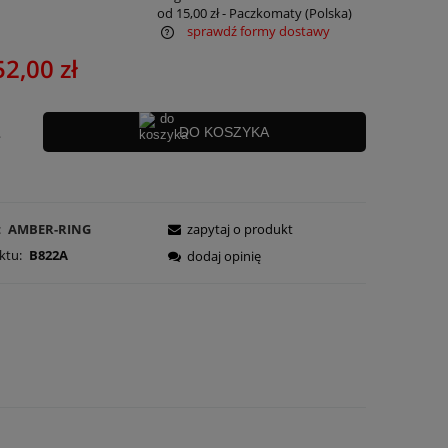
od 15,00 zł
- Paczkomaty
(Polska)
sprawdź formy dostawy
52,00 zł
ra ewentualnych kosztów
.
DO KOSZYKA
:
AMBER-RING
zapytaj o produkt
ktu:
B822A
dodaj opinię