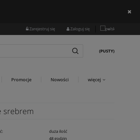
Zarejestruj się
Zaloguj się
(PUSTY)
Promocje
Nowości
więcej
e srebrem
ć:
duża ilość
:
48 godzin