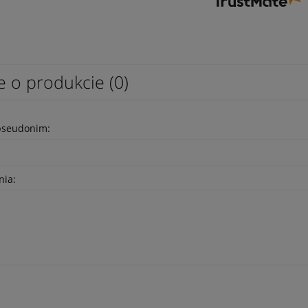
e o produkcie (0)
pseudonim:
nia: