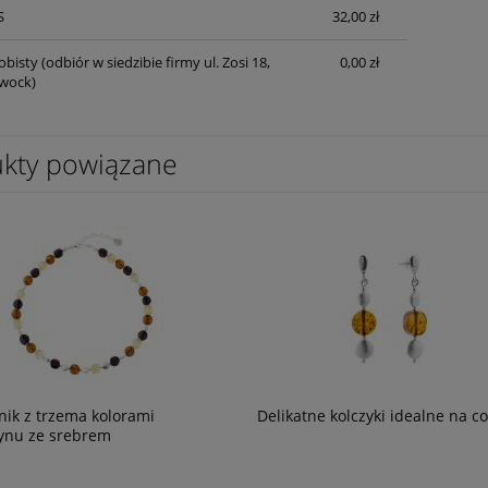
S
32,00 zł
obisty
(odbiór w siedzibie firmy ul. Zosi 18,
0,00 zł
wock)
kty powiązane
nik z trzema kolorami
Delikatne kolczyki idealne na c
ynu ze srebrem