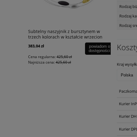
Rodzaj biż
Rodzaj k
Rodzaj sr
Subtelny naszyjnik z bursztynem w
Oryginalny
trzech kolorach w kształcie wrzecion
bursztynow
(srebro)
Koszt
383,04 zł
729,00 zł
powiadom o
dostępności
Cena regularna:
425,60 zł
Cena regular
Najniższa cena:
425,60 zł
Najniższa ce
Kraj wysyłk
Paczkoma
Kurier In
Kurier DH
Kurier DP