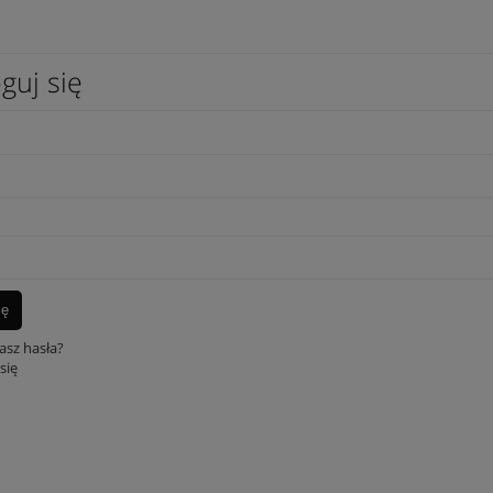
guj się
ię
asz hasła?
się