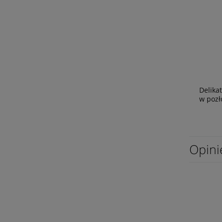
Delika
w pozł
Opini