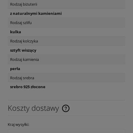
Rodzaj biżuterii
z naturalnymi kamieniami
Rodzaj szlifu
kulka
Rodzaj kolczyka
sztyft wiszący
Rodzaj kamienia
perła
Rodzaj srebra
srebro 925 złocone
Koszty dostawy
Cena nie zawiera ewentualnych kosztów płatności
Kraj wysyłki: