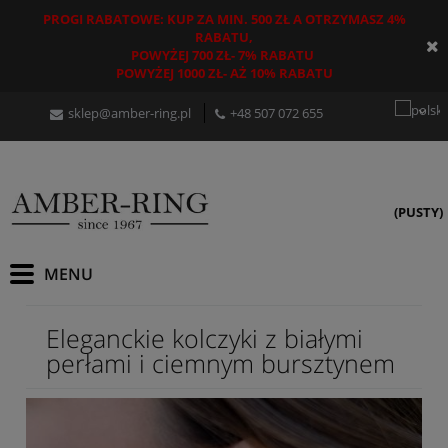
PROGI RABATOWE: KUP ZA MIN. 500 ZŁ A OTRZYMASZ 4%
RABATU,
POWYŻEJ 700 ZŁ- 7% RABATU
POWYŻEJ 1000 ZŁ- AŻ 10% RABATU
sklep@amber-ring.pl
+48
507 072 655
(PUSTY)
Eleganckie kolczyki z białymi
perłami i ciemnym bursztynem