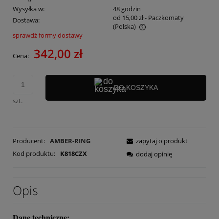
Wysyłka w:
48 godzin
od 15,00 zł
- Paczkomaty
Dostawa:
(Polska)
sprawdź formy dostawy
Cena nie zawiera ewentualnych kosztów płatności
342,00 zł
Cena:
DO KOSZYKA
szt.
Producent:
AMBER-RING
zapytaj o produkt
Kod produktu:
K818CZX
dodaj opinię
Opis
Dane techniczne: