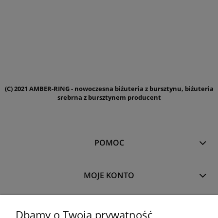
(C) 2021 AMBER-RING - nowoczesna biżuteria z bursztynu, biżuteria
srebrna z bursztynem producent
POMOC
MOJE KONTO
PŁATNOŚCI I DOSTAWA
Dbamy o Twoją prywatność