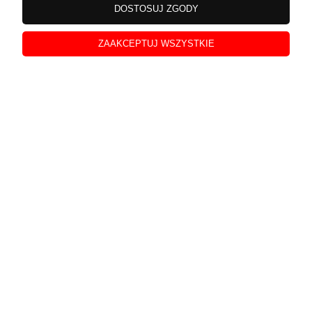
DOSTOSUJ ZGODY
Polecam piękna
w tym miesiącu
ZAAKCEPTUJ WSZYSTKIE
0
0
Weronika
zweryfikowano
5
Przesyłka naprawdę przykuwa wzrok, pięknie wygląda.
Śmiało mogę polecić ten sklep. Pełen profesjonalizm.
w tym miesiącu
0
0
Piotr
zweryfikowano
5
Starannie zapakowana paczka, polecam. Transakcje
przeprowadzane są w błyskawicznym tempie. Naprawdę
prosty kontakt z obsługą klienta. Kapitalna obsługa,
wszystko jak należy.
w tym miesiącu