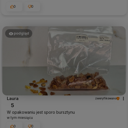
0
0
podgląd
Laura
zweryfikowano
5
W opakowaniu jest sporo bursztynu
w tym miesiącu
0
0