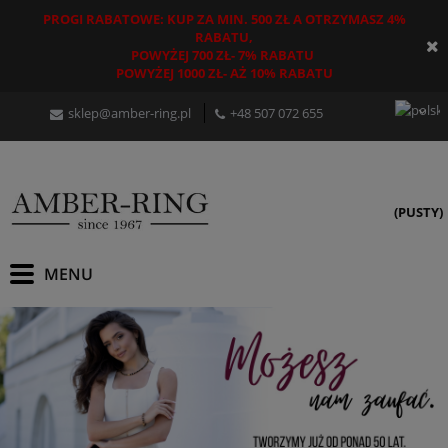
PROGI RABATOWE: KUP ZA MIN. 500 ZŁ A OTRZYMASZ 4%
RABATU,
POWYŻEJ 700 ZŁ- 7% RABATU
POWYŻEJ 1000 ZŁ- AŻ 10% RABATU
sklep@amber-ring.pl
+48
507 072 655
(PUSTY)