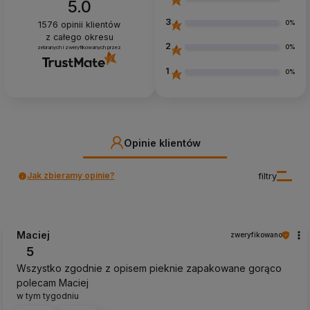
5.0
3
0%
1576
opinii klientów
z całego okresu
2
0%
zebranych i zweryfikowanych przez
1
0%
Opinie klientów
Jak zbieramy opinie?
filtry
Maciej
zweryfikowano
5
Wszystko zgodnie z opisem pieknie zapakowane gorąco
polecam Maciej
w tym tygodniu