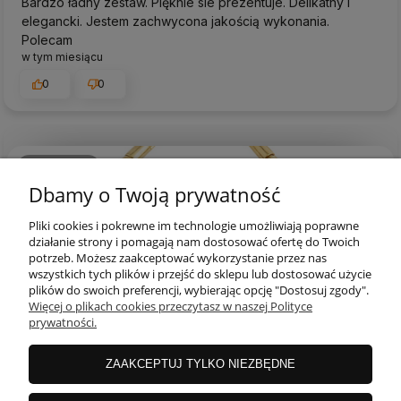
Bardzo ładny zestaw. Pięknie sie prezentuje. Delikatny i
elegancki. Jestem zachwycona jakością wykonania.
Polecam
w tym miesiącu
0
0
podgląd
Dbamy o Twoją prywatność
Pliki cookies i pokrewne im technologie umożliwiają poprawne
działanie strony i pomagają nam dostosować ofertę do Twoich
potrzeb. Możesz zaakceptować wykorzystanie przez nas
wszystkich tych plików i przejść do sklepu lub dostosować użycie
plików do swoich preferencji, wybierając opcję "Dostosuj zgody".
Więcej o plikach cookies przeczytasz w naszej Polityce
prywatności.
ZAAKCEPTUJ TYLKO NIEZBĘDNE
Sylwia
zweryfikowano
5