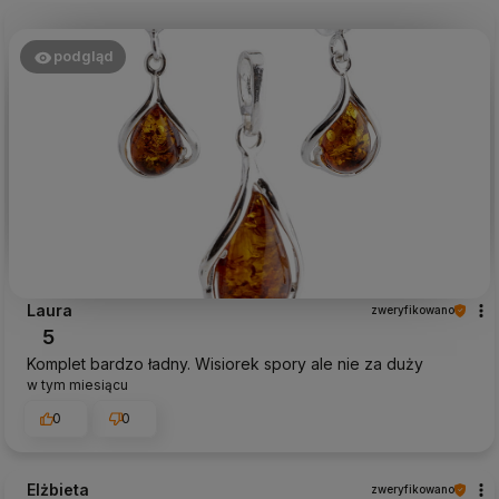
podgląd
Laura
zweryfikowano
5
Komplet bardzo ładny. Wisiorek spory ale nie za duży
w tym miesiącu
0
0
Elżbieta
zweryfikowano