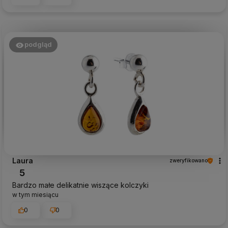
podgląd
Laura
zweryfikowano
5
Bardzo małe delikatnie wiszące kolczyki
w tym miesiącu
0
0