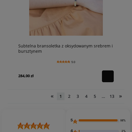
Subtelna bransoletka z oksydowanym srebrem i
bursztynem
5.0
284,00 zł
«
»
1
2
3
4
5
...
13
5
98%
4
2%