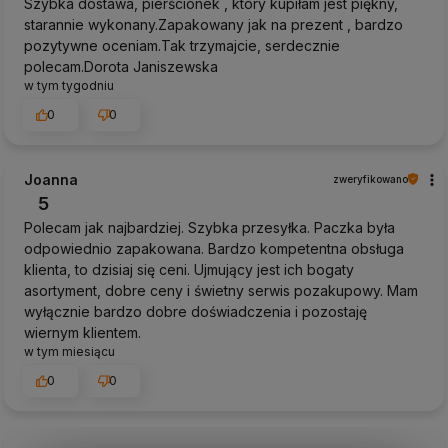
Szybka dostawa, pierścionek , który kupiłam jest piękny,
starannie wykonany.Zapakowany jak na prezent , bardzo
pozytywne oceniam.Tak trzymajcie, serdecznie
polecam.Dorota Janiszewska
w tym tygodniu
0
0
Joanna
zweryfikowano
5
Polecam jak najbardziej. Szybka przesyłka. Paczka była
odpowiednio zapakowana. Bardzo kompetentna obsługa
klienta, to dzisiaj się ceni. Ujmujący jest ich bogaty
asortyment, dobre ceny i świetny serwis pozakupowy. Mam
wyłącznie bardzo dobre doświadczenia i pozostaję
wiernym klientem.
w tym miesiącu
0
0