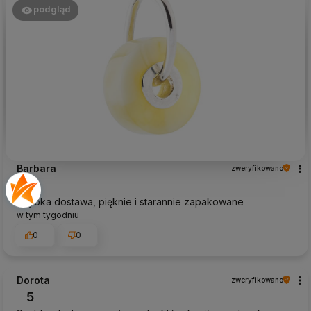
podgląd
Barbara
zweryfikowano
5
Szybka dostawa, pięknie i starannie zapakowane
w tym tygodniu
0
0
Dorota
zweryfikowano
5