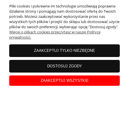
Pliki cookies i pokrewne im technologie umożliwiają poprawne
działanie strony i pomagają nam dostosować ofertę do Twoich
potrzeb. Możesz zaakceptować wykorzystanie przez nas
wszystkich tych plików i przejść do sklepu lub dostosować użycie
plików do swoich preferencji, wybierając opcję "Dostosuj zgody".
Więcej o plikach cookies przeczytasz w naszej Polityce
prywatności.
ZAAKCEPTUJ TYLKO NIEZBĘDNE
Laura
zweryfikowano
DOSTOSUJ ZGODY
5
Bardzo małe delikatnie wiszące kolczyki
ZAAKCEPTUJ WSZYSTKIE
w tym miesiącu
0
0
podgląd