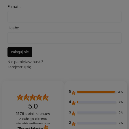
E-mail:
Hasło:
zaloguj się
Nie pamiętasz hasła?
Zarejestruj się
5
98%
4
2%
5.0
3
0%
1576
opinii klientów
z całego okresu
2
0%
zebranych i zweryfikowanych przez