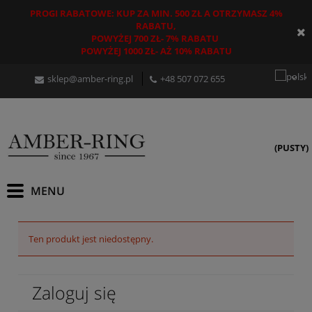
PROGI RABATOWE: KUP ZA MIN. 500 ZŁ A OTRZYMASZ 4%
RABATU,
POWYŻEJ 700 ZŁ- 7% RABATU
POWYŻEJ 1000 ZŁ- AŻ 10% RABATU
sklep@amber-ring.pl
+48
507 072 655
(PUSTY)
Ten produkt jest niedostępny.
Zaloguj się