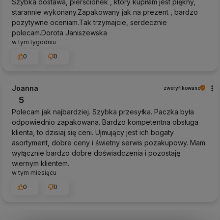
Szybka dostawa, pierścionek , który kupiłam jest piękny,
starannie wykonany.Zapakowany jak na prezent , bardzo
pozytywne oceniam.Tak trzymajcie, serdecznie
polecam.Dorota Janiszewska
w tym tygodniu
0
0
Joanna
zweryfikowano
5
Polecam jak najbardziej. Szybka przesyłka. Paczka była
odpowiednio zapakowana. Bardzo kompetentna obsługa
klienta, to dzisiaj się ceni. Ujmujący jest ich bogaty
asortyment, dobre ceny i świetny serwis pozakupowy. Mam
wyłącznie bardzo dobre doświadczenia i pozostaję
wiernym klientem.
w tym miesiącu
0
0