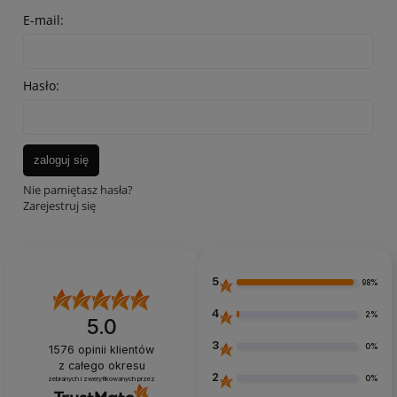
E-mail:
Hasło:
zaloguj się
Nie pamiętasz hasła?
Zarejestruj się
5
98%
4
2%
5.0
3
0%
1576
opinii klientów
z całego okresu
2
0%
zebranych i zweryfikowanych przez