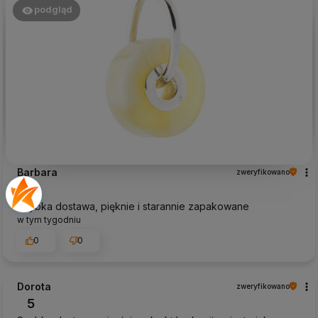
podgląd
Barbara
zweryfikowano
5
Szybka dostawa, pięknie i starannie zapakowane
w tym tygodniu
0
0
Dorota
zweryfikowano
5