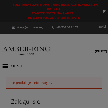
PROGI RABATOWE: KUP ZA MIN. 500 ZŁ A OTRZYMASZ 4%
RABATU,
POWYŻEJ 700 ZŁ- 7% RABATU
POWYŻEJ 1000 ZŁ- AŻ 10% RABATU
sklep@amber-ring.pl
+48
507 072 655
(PUSTY)
Ten produkt jest niedostępny.
Zaloguj się