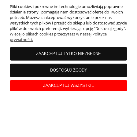
Pliki cookies i pokrewne im technologie umożliwiają poprawne
działanie strony i pomagają nam dostosować ofertę do Twoich
potrzeb. Możesz zaakceptować wykorzystanie przez nas
wszystkich tych plików i przejść do sklepu lub dostosować użycie
plików do swoich preferencji, wybierając opcję "Dostosuj zgody".
Więcej o plikach cookies przeczytasz w naszej Polityce
prywatności.
ZAAKCEPTUJ TYLKO NIEZBĘDNE
Laura
zweryfikowano
DOSTOSUJ ZGODY
5
Bardzo małe delikatnie wiszące kolczyki
ZAAKCEPTUJ WSZYSTKIE
w tym miesiącu
0
0
podgląd