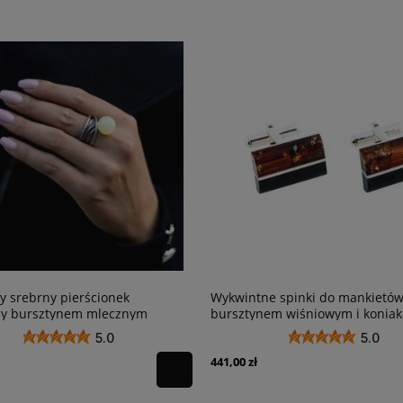
e spinki do mankietów z
Niezwykle nowoczesny srebrny 
nem wiśniowym i koniakowym
planetarny ze Słońcem z kuli b
 S26BC
mleczno-czarnego
5.0
5.0
740,00 zł