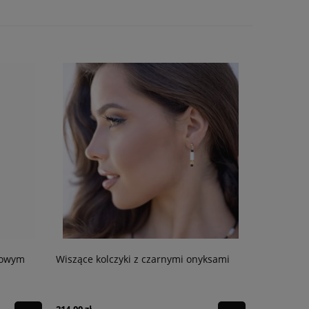
yksami
Elegancka bransoletka z fasetowanym
Elegancki 
onyksem i połączeniem srebra ze złotem
onyksem i 
338,00 zł
539,00 zł