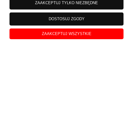
ZAAKCEPTUJ TYLKO NIEZBĘDNE
DOSTOSUJ ZGODY
Laura
zweryfikowano
ZAAKCEPTUJ WSZYSTKIE
5
W opakowaniu jest sporo bursztynu
w tym miesiącu
0
0
podgląd