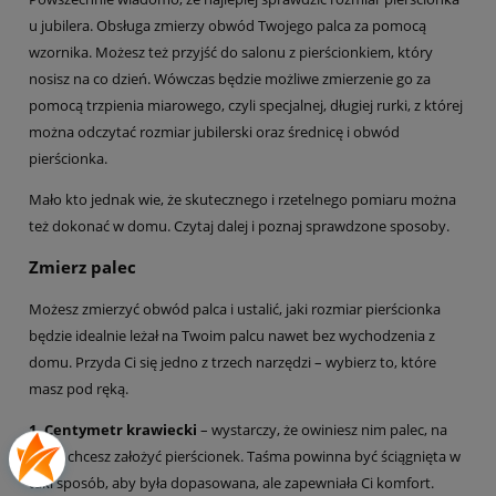
u jubilera. Obsługa zmierzy obwód Twojego palca za pomocą
wzornika. Możesz też przyjść do salonu z pierścionkiem, który
nosisz na co dzień. Wówczas będzie możliwe zmierzenie go za
pomocą trzpienia miarowego, czyli specjalnej, długiej rurki, z której
można odczytać rozmiar jubilerski oraz średnicę i obwód
pierścionka.
Mało kto jednak wie, że skutecznego i rzetelnego pomiaru można
też dokonać w domu. Czytaj dalej i poznaj sprawdzone sposoby.
Zmierz palec
Możesz zmierzyć obwód palca i ustalić, jaki rozmiar pierścionka
będzie idealnie leżał na Twoim palcu nawet bez wychodzenia z
domu. Przyda Ci się jedno z trzech narzędzi – wybierz to, które
masz pod ręką.
1. Centymetr krawiecki
– wystarczy, że owiniesz nim palec, na
który chcesz założyć pierścionek. Taśma powinna być ściągnięta w
taki sposób, aby była dopasowana, ale zapewniała Ci komfort.