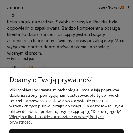
Joanna
zweryfikowano
5
Polecam jak najbardziej. Szybka przesyłka. Paczka była
odpowiednio zapakowana. Bardzo kompetentna obsługa
klienta, to dzisiaj się ceni. Ujmujący jest ich bogaty
asortyment, dobre ceny i świetny serwis pozakupowy. Mam
wyłącznie bardzo dobre doświadczenia i pozostaję
wiernym klientem.
w tym miesiącu
0
0
Dbamy o Twoją prywatność
Pliki cookies i pokrewne im technologie umożliwiają poprawne
działanie strony i pomagają nam dostosować ofertę do Twoich
podgląd
potrzeb. Możesz zaakceptować wykorzystanie przez nas
wszystkich tych plików i przejść do sklepu lub dostosować użycie
plików do swoich preferencji, wybierając opcję "Dostosuj zgody".
Więcej o plikach cookies przeczytasz w naszej Polityce
prywatności.