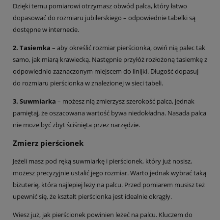
Dzięki temu pomiarowi otrzymasz obwód palca, który łatwo
dopasować do rozmiaru jubilerskiego – odpowiednie tabelki są
dostępne w internecie.
2. Tasiemka
– aby określić rozmiar pierścionka, owiń nią palec tak
samo, jak miarą krawiecką. Następnie przyłóż rozłożoną tasiemkę z
odpowiednio zaznaczonym miejscem do linijki. Długość dopasuj
do rozmiaru pierścionka w znalezionej w sieci tabeli.
3. Suwmiarka
– możesz nią zmierzysz szerokość palca, jednak
pamiętaj, że oszacowana wartość bywa niedokładna. Nasada palca
nie może być zbyt ściśnięta przez narzędzie.
Zmierz pierścionek
Jeżeli masz pod ręką suwmiarkę i pierścionek, który już nosisz,
możesz precyzyjnie ustalić jego rozmiar. Warto jednak wybrać taką
biżuterię, która najlepiej leży na palcu. Przed pomiarem musisz też
upewnić się, że kształt pierścionka jest idealnie okrągły.
Wiesz już, jak pierścionek powinien leżeć na palcu. Kluczem do