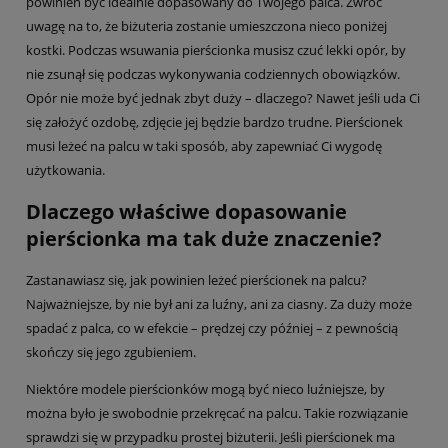
powinien być idealnie dopasowany do Twojego palca. Zwróć
uwagę na to, że biżuteria zostanie umieszczona nieco poniżej
kostki. Podczas wsuwania pierścionka musisz czuć lekki opór, by
nie zsunął się podczas wykonywania codziennych obowiązków.
Opór nie może być jednak zbyt duży – dlaczego? Nawet jeśli uda Ci
się założyć ozdobę, zdjęcie jej będzie bardzo trudne. Pierścionek
musi leżeć na palcu w taki sposób, aby zapewniać Ci wygodę
użytkowania.
Dlaczego właściwe dopasowanie
pierścionka ma tak duże znaczenie?
Zastanawiasz się, jak powinien leżeć pierścionek na palcu?
Najważniejsze, by nie był ani za luźny, ani za ciasny. Za duży może
spadać z palca, co w efekcie – prędzej czy później – z pewnością
skończy się jego zgubieniem.
Niektóre modele pierścionków mogą być nieco luźniejsze, by
można było je swobodnie przekręcać na palcu. Takie rozwiązanie
sprawdzi się w przypadku prostej biżuterii. Jeśli pierścionek ma