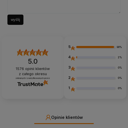
wyślij
5
98%
4
2%
5.0
3
0%
1576
opinii klientów
z całego okresu
2
0%
zebranych i zweryfikowanych przez
1
0%
Opinie klientów