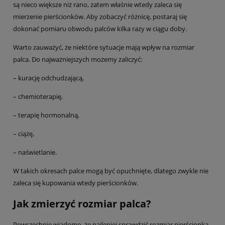
są nieco większe niż rano, zatem właśnie wtedy zaleca się
mierzenie pierścionków. Aby zobaczyć różnicę, postaraj się
dokonać pomiaru obwodu palców kilka razy w ciągu doby.
Warto zauważyć, że niektóre sytuacje mają wpływ na rozmiar
palca. Do najważniejszych możemy zaliczyć:
– kurację odchudzającą,
– chemioterapię,
– terapię hormonalną,
– ciążę,
– naświetlanie.
W takich okresach palce mogą być opuchnięte, dlatego zwykle nie
zaleca się kupowania wtedy pierścionków.
Jak zmierzyć rozmiar palca?
Powszechnie wiadomo, że najlepiej sprawdzić rozmiar pierścionka