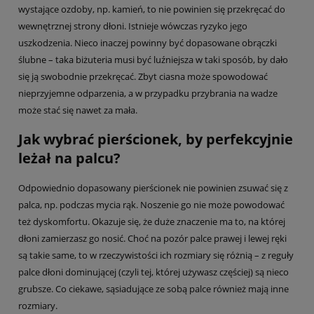
wystające ozdoby, np. kamień, to nie powinien się przekręcać do
wewnętrznej strony dłoni. Istnieje wówczas ryzyko jego
uszkodzenia. Nieco inaczej powinny być dopasowane obrączki
ślubne – taka biżuteria musi być luźniejsza w taki sposób, by dało
się ją swobodnie przekręcać. Zbyt ciasna może spowodować
nieprzyjemne odparzenia, a w przypadku przybrania na wadze
może stać się nawet za mała.
Jak wybrać pierścionek, by perfekcyjnie
leżał na palcu?
Odpowiednio dopasowany pierścionek nie powinien zsuwać się z
palca, np. podczas mycia rąk. Noszenie go nie może powodować
też dyskomfortu. Okazuje się, że duże znaczenie ma to, na której
dłoni zamierzasz go nosić. Choć na pozór palce prawej i lewej ręki
są takie same, to w rzeczywistości ich rozmiary się różnią – z reguły
palce dłoni dominującej (czyli tej, której używasz częściej) są nieco
grubsze. Co ciekawe, sąsiadujące ze sobą palce również mają inne
rozmiary.