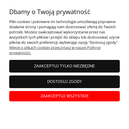
Dbamy o Twoją prywatność
Pliki cookies i pokrewne im technologie umożliwiają poprawne
działanie strony i pomagają nam dostosować ofertę do Twoich
potrzeb. Możesz zaakceptować wykorzystanie przez nas
wszystkich tych plików i przejść do sklepu lub dostosować użycie
plików do swoich preferencji, wybierając opcję "Dostosuj zgody".
Więcej o plikach cookies przeczytasz w naszej Polityce
prywatności.
ZAAKCEPTUJ TYLKO NIEZBĘDNE
DOSTOSUJ ZGODY
Wyrafinowane srebrne kolczyki z bursztynem w
kształcie walców K1A
ZAAKCEPTUJ WSZYSTKIE
162,00 zł
PROMOCJA