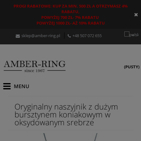
PROGI RABATOWE: KUP ZA MIN. 500 ZŁ A OTRZYMASZ 4%
RABATU,
POWYŻEJ 700 ZŁ- 7% RABATU
POWYŻEJ 1000 ZŁ- AŻ 10% RABATU
sklep@amber-ring.pl
+48
507 072 655
(PUSTY)
Oryginalny naszyjnik z dużym
bursztynem koniakowym w
oksydowanym srebrze