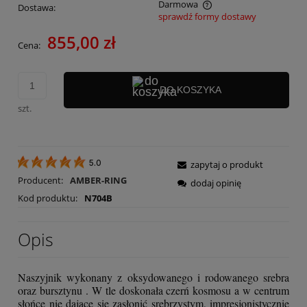
Darmowa
Dostawa:
sprawdź formy dostawy
Cena nie zawiera ewentualnych kosztów płatności
855,00 zł
Cena:
DO KOSZYKA
szt.
zapytaj o produkt
5.0
Producent:
AMBER-RING
dodaj opinię
Kod produktu:
N704B
Opis
Naszyjnik wykonany z oksydowanego i rodowanego srebra
oraz bursztynu . W tle doskonała czerń kosmosu a w centrum
słońce nie dające się zasłonić srebrzystym, impresjonistycznie