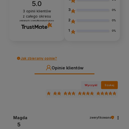
5.0
3
0%
3
opinii klientów
z całego okresu
2
0%
zebranych i zweryfikowanych przez
1
0%
Jak zbieramy opinie?
Opinie klientów
Wyczyść
Szukaj
Magda
zweryfikowano
5