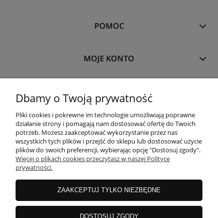
POMOC
MOJE KONTO
PŁATNOŚCI I DOSTAWA
Dbamy o Twoją prywatność
Pliki cookies i pokrewne im technologie umożliwiają poprawne
INFORMACJE
działanie strony i pomagają nam dostosować ofertę do Twoich
potrzeb. Możesz zaakceptować wykorzystanie przez nas
wszystkich tych plików i przejść do sklepu lub dostosować użycie
plików do swoich preferencji, wybierając opcję "Dostosuj zgody".
O NAS
Więcej o plikach cookies przeczytasz w naszej Polityce
prywatności.
ZAAKCEPTUJ TYLKO NIEZBĘDNE
DOSTOSUJ ZGODY