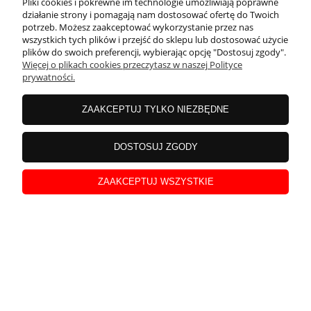
Pliki cookies i pokrewne im technologie umożliwiają poprawne
działanie strony i pomagają nam dostosować ofertę do Twoich
potrzeb. Możesz zaakceptować wykorzystanie przez nas
wszystkich tych plików i przejść do sklepu lub dostosować użycie
plików do swoich preferencji, wybierając opcję "Dostosuj zgody".
Więcej o plikach cookies przeczytasz w naszej Polityce
prywatności.
ZAAKCEPTUJ TYLKO NIEZBĘDNE
Laura
zweryfikowano
DOSTOSUJ ZGODY
5
W opakowaniu jest sporo bursztynu
ZAAKCEPTUJ WSZYSTKIE
w tym miesiącu
0
0
podgląd