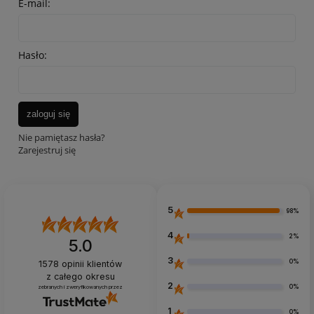
E-mail:
Hasło:
zaloguj się
Nie pamiętasz hasła?
Zarejestruj się
5
98%
4
2%
5.0
3
0%
1578
opinii klientów
z całego okresu
2
0%
zebranych i zweryfikowanych przez
1
0%