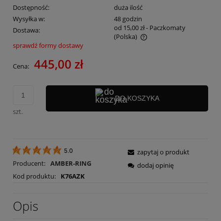
Dostępność:
duża ilość
Wysyłka w:
48 godzin
od 15,00 zł
- Paczkomaty
Dostawa:
(Polska)
sprawdź formy dostawy
Cena nie zawiera ewentualnych kosztów płatności
445,00 zł
Cena:
DO KOSZYKA
szt.
zapytaj o produkt
5.0
Producent:
AMBER-RING
dodaj opinię
Kod produktu:
K76AZK
Opis