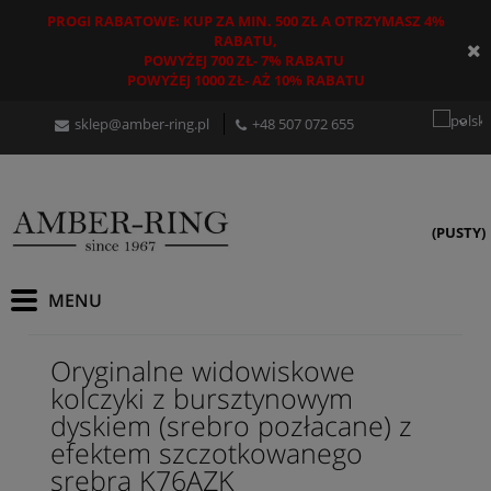
PROGI RABATOWE: KUP ZA MIN. 500 ZŁ A OTRZYMASZ 4%
RABATU,
POWYŻEJ 700 ZŁ- 7% RABATU
POWYŻEJ 1000 ZŁ- AŻ 10% RABATU
sklep@amber-ring.pl
+48
507 072 655
(PUSTY)
Oryginalne widowiskowe
kolczyki z bursztynowym
dyskiem (srebro pozłacane) z
efektem szczotkowanego
srebra K76AZK