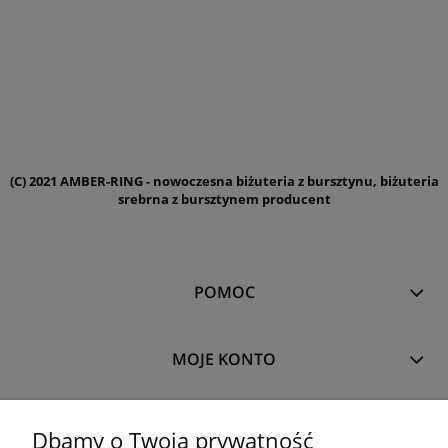
(C) 2021 AMBER-RING - nowoczesna biżuteria z bursztynu, biżuteria
srebrna z bursztynem producent
POMOC
MOJE KONTO
PŁATNOŚCI I DOSTAWA
Dbamy o Twoją prywatność