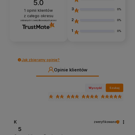
5.0
3
0%
1
opinii klientów
z całego okresu
2
0%
zebranych i zweryfikowanych przez
1
0%
Jak zbieramy opinie?
Opinie klientów
Wyczyść
Szukaj
K
zweryfikowano
5