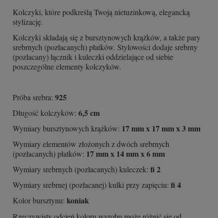
Kolczyki, które podkreślą Twoją nietuzinkową, elegancką
stylizację.
Kolczyki składają się z bursztynowych krążków, a także pary
srebrnych (pozłacanych) płatków. Stylowości dodaje srebrny
(pozłacany) łącznik i kuleczki oddzielające od siebie
poszczególne elementy kolczyków.
925
Próba srebra:
6,5 cm
Długość kolczyków:
17 mm x 17 mm x 3 mm
Wymiary bursztynowych krążków:
Wymiary elementów złożonych z dwóch srebrnych
17 mm x 14 mm x 6 mm
(pozłacanych) płatków:
fi 2
Wymiary srebrnych (pozłacanych) kuleczek:
fi 4
Wymiary srebrnej (pozłacanej) kulki przy zapięciu:
koniak
Kolor bursztynu:
Rzeczywisty odcień koloru wyrobu może różnić się od