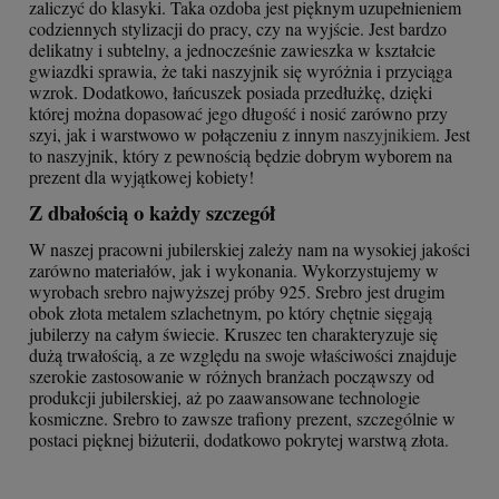
zaliczyć do klasyki. Taka ozdoba jest pięknym uzupełnieniem
codziennych stylizacji do pracy, czy na wyjście. Jest bardzo
delikatny i subtelny, a jednocześnie zawieszka w kształcie
gwiazdki sprawia, że taki naszyjnik się wyróżnia i przyciąga
wzrok. Dodatkowo, łańcuszek posiada przedłużkę, dzięki
której można dopasować jego długość i nosić zarówno przy
szyi, jak i warstwowo w połączeniu z innym
naszyjnikiem
. Jest
to naszyjnik, który z pewnością będzie dobrym wyborem na
prezent dla wyjątkowej kobiety!
Z dbałością o każdy szczegół
W naszej pracowni jubilerskiej zależy nam na wysokiej jakości
zarówno materiałów, jak i wykonania. Wykorzystujemy w
wyrobach srebro najwyższej próby 925. Srebro jest drugim
obok złota metalem szlachetnym, po który chętnie sięgają
jubilerzy na całym świecie. Kruszec ten charakteryzuje się
dużą trwałością, a ze względu na swoje właściwości znajduje
szerokie zastosowanie w różnych branżach począwszy od
produkcji jubilerskiej, aż po zaawansowane technologie
kosmiczne. Srebro to zawsze trafiony prezent, szczególnie w
postaci pięknej biżuterii, dodatkowo pokrytej warstwą złota.