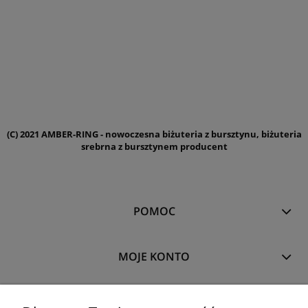
(C) 2021 AMBER-RING - nowoczesna biżuteria z bursztynu, biżuteria
srebrna z bursztynem producent
POMOC
MOJE KONTO
PŁATNOŚCI I DOSTAWA