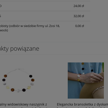
D
24,00 zł
S
32,00 zł
obisty
(odbiór w siedzibie firmy ul. Zosi 18,
0,00 zł
wock)
kty powiązane
alny widowiskowy naszyjnik z
Elegancka bransoletka z dyska