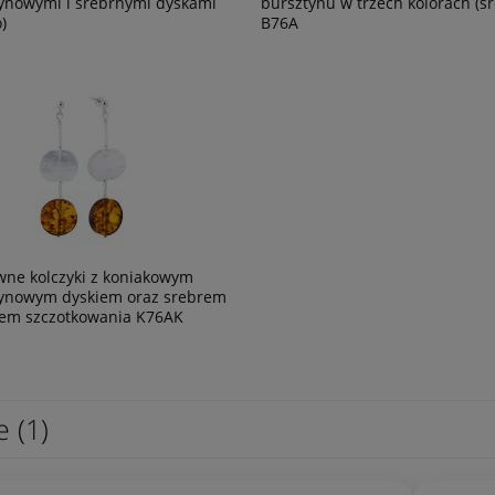
ynowymi i srebrnymi dyskami
bursztynu w trzech kolorach (sr
)
B76A
wne kolczyki z koniakowym
ynowym dyskiem oraz srebrem
tem szczotkowania K76AK
ie
(1)