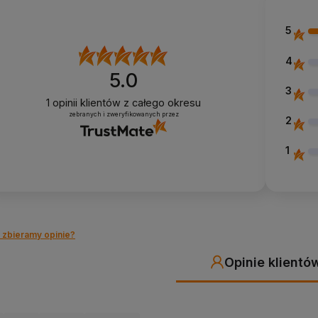
5
4
5.0
3
1
opinii klientów
z całego okresu
zebranych i zweryfikowanych przez
2
1
 zbieramy opinie?
Opinie klientó