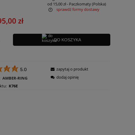
od 15,00 zł
- Paczkomaty
(Polska)
sprawdź formy dostawy
95,00 zł
ra ewentualnych kosztów
.
DO KOSZYKA
zapytaj o produkt
5.0
dodaj opinię
:
AMBER-RING
ktu:
K76E