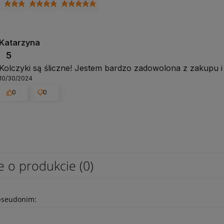
Katarzyna
5
Kolczyki są śliczne! Jestem bardzo zadowolona z zakupu i p
10/30/2024
0
0
e o produkcie (0)
pseudonim: