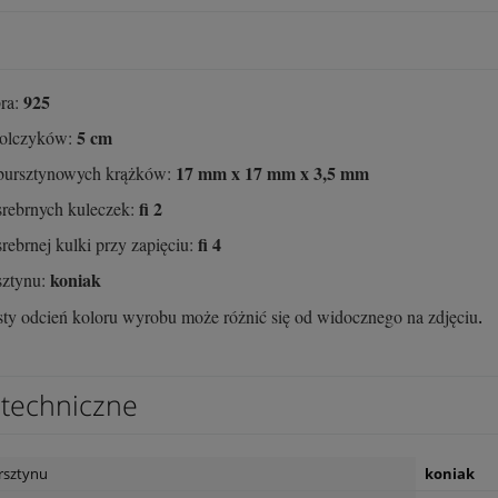
925
bra:
5 cm
kolczyków:
17 mm x 17 mm x 3,5 mm
ursztynowych krążków:
fi 2
rebrnych kuleczek:
fi 4
ebrnej kulki przy zapięciu:
koniak
sztynu:
ty odcień koloru wyrobu może różnić się od widocznego na zdjęciu
.
techniczne
rsztynu
koniak