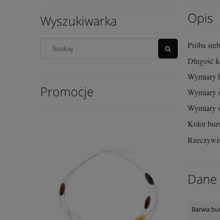
Opis
Wyszukiwarka
Próba sre
Długość 
Wymiary b
Promocje
Wymiary s
Wymiary sr
Kolor bur
Rzeczywis
Dane 
Barwa bu