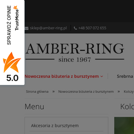
SPRAWDŹ OPINIE
sklep@amber-ring.pl
+48
507 072 655
5.0
Nowoczesna biżuteria z bursztynem
Srebrna
»
»
Strona główna
Nowoczesna biżuteria z bursztynem
Kolczy
Menu
Kol
Akcesoria z bursztynem