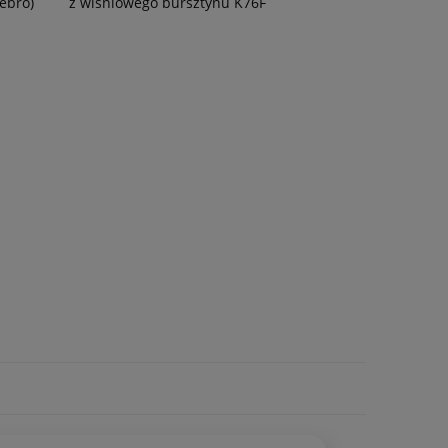
ebro)
z wiśniowego bursztynu K76F