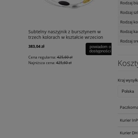
Rodzaj biż
Rodzaj szl
Rodzaj ko
Rodzaj k
Subtelny naszyjnik z bursztynem w
Oryginalny
trzech kolorach w kształcie wrzecion
bursztynow
Rodzaj sr
(srebro)
383,04 zł
729,00 zł
powiadom o
dostępności
Cena regularna:
425,60 zł
Cena regular
Koszt
Najniższa cena:
425,60 zł
Najniższa ce
Kraj wysyłk
Paczkoma
Kurier In
Kurier DH