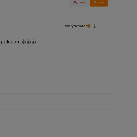
Wyczyść
Szukaj
zweryfikowano
olecam.👍️👍️👍️