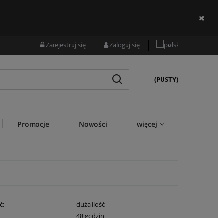
Zarejestruj się
Zaloguj się
(PUSTY)
Promocje
Nowości
więcej
ć:
duża ilość
:
48 godzin