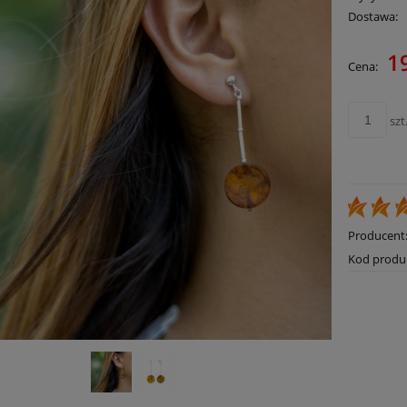
Dostawa:
1
Cena:
Cena nie zawie
płatności
szt
Producent
Kod produ