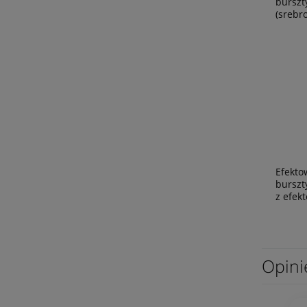
burszt
(srebro
Efekto
burszt
z efek
Opin