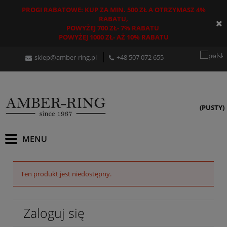
PROGI RABATOWE: KUP ZA MIN. 500 ZŁ A OTRZYMASZ 4%
RABATU,
POWYŻEJ 700 ZŁ- 7% RABATU
POWYŻEJ 1000 ZŁ- AŻ 10% RABATU
sklep@amber-ring.pl
+48
507 072 655
(PUSTY)
Ten produkt jest niedostępny.
Zaloguj się