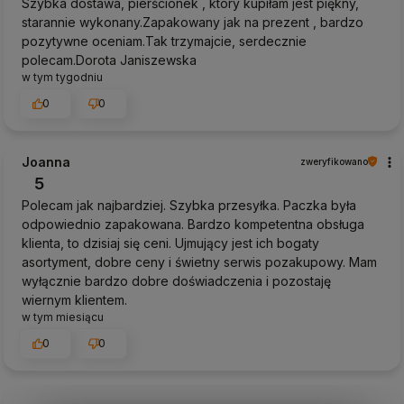
Szybka dostawa, pierścionek , który kupiłam jest piękny,
starannie wykonany.Zapakowany jak na prezent , bardzo
pozytywne oceniam.Tak trzymajcie, serdecznie
polecam.Dorota Janiszewska
w tym tygodniu
0
0
Joanna
zweryfikowano
5
Polecam jak najbardziej. Szybka przesyłka. Paczka była
odpowiednio zapakowana. Bardzo kompetentna obsługa
klienta, to dzisiaj się ceni. Ujmujący jest ich bogaty
asortyment, dobre ceny i świetny serwis pozakupowy. Mam
wyłącznie bardzo dobre doświadczenia i pozostaję
wiernym klientem.
w tym miesiącu
0
0