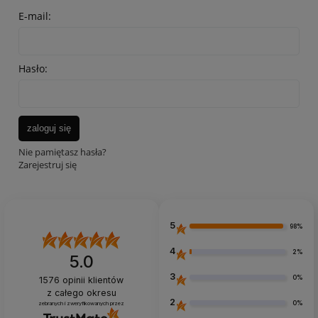
E-mail:
Hasło:
zaloguj się
Nie pamiętasz hasła?
Zarejestruj się
5
98%
4
2%
5.0
3
0%
1576
opinii klientów
z całego okresu
2
0%
zebranych i zweryfikowanych przez