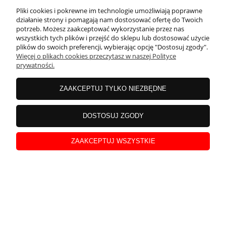
Pliki cookies i pokrewne im technologie umożliwiają poprawne
działanie strony i pomagają nam dostosować ofertę do Twoich
potrzeb. Możesz zaakceptować wykorzystanie przez nas
wszystkich tych plików i przejść do sklepu lub dostosować użycie
plików do swoich preferencji, wybierając opcję "Dostosuj zgody".
Więcej o plikach cookies przeczytasz w naszej Polityce
prywatności.
ZAAKCEPTUJ TYLKO NIEZBĘDNE
Laura
zweryfikowano
DOSTOSUJ ZGODY
5
Bardzo małe delikatnie wiszące kolczyki
ZAAKCEPTUJ WSZYSTKIE
w tym miesiącu
0
0
podgląd