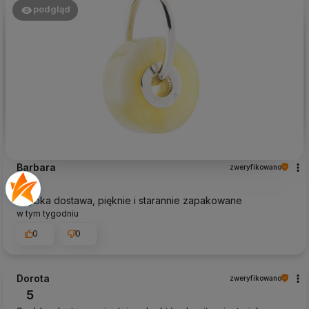
podgląd
Barbara
zweryfikowano
5
Szybka dostawa, pięknie i starannie zapakowane
w tym tygodniu
0
0
Dorota
zweryfikowano
5