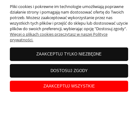
Pliki cookies i pokrewne im technologie umożliwiają poprawne
działanie strony i pomagają nam dostosować ofertę do Twoich
potrzeb. Możesz zaakceptować wykorzystanie przez nas
wszystkich tych plików i przejść do sklepu lub dostosować użycie
plików do swoich preferencji, wybierając opcję "Dostosuj zgody".
Więcej o plikach cookies przeczytasz w naszej Polityce
prywatności.
ZAAKCEPTUJ TYLKO NIEZBĘDNE
Laura
zweryfikowano
DOSTOSUJ ZGODY
5
W opakowaniu jest sporo bursztynu
ZAAKCEPTUJ WSZYSTKIE
w tym miesiącu
0
0
podgląd