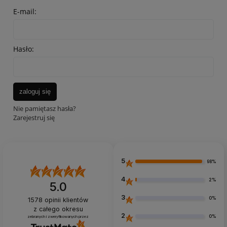
E-mail:
Hasło:
zaloguj się
Nie pamiętasz hasła?
Zarejestruj się
5
98%
4
2%
5.0
3
0%
1578
opinii klientów
z całego okresu
2
0%
zebranych i zweryfikowanych przez