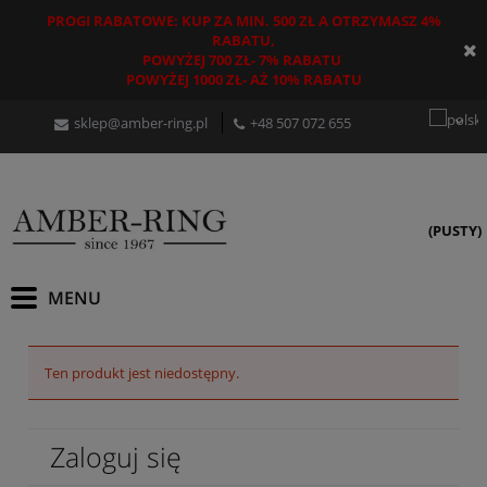
PROGI RABATOWE: KUP ZA MIN. 500 ZŁ A OTRZYMASZ 4%
RABATU,
POWYŻEJ 700 ZŁ- 7% RABATU
POWYŻEJ 1000 ZŁ- AŻ 10% RABATU
sklep@amber-ring.pl
+48
507 072 655
(PUSTY)
Ten produkt jest niedostępny.
Zaloguj się