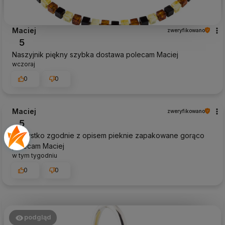
Maciej
zweryfikowano
5
Naszyjnik piękny szybka dostawa polecam Maciej
wczoraj
0
0
Maciej
zweryfikowano
5
Wszystko zgodnie z opisem pieknie zapakowane gorąco
polecam Maciej
w tym tygodniu
0
0
podgląd