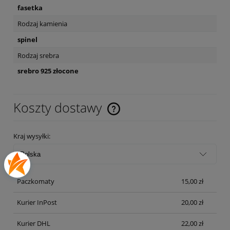
fasetka
Rodzaj kamienia
spinel
Rodzaj srebra
srebro 925 złocone
Koszty dostawy
Cena nie zawiera ewentualnych kosztów płatności
Kraj wysyłki:
Paczkomaty
15,00 zł
Kurier InPost
20,00 zł
Kurier DHL
22,00 zł