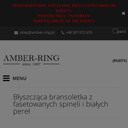
PROGI RABATOWE: KUP ZA MIN. 500 ZŁ A OTRZYMASZ 4%
RABATU,
POWYŻEJ 700 ZŁ- 7% RABATU
POWYŻEJ 1000 ZŁ- AŻ 10% RABATU
sklep@amber-ring.pl
+48
507 072 655
(PUSTY)
Błyszcząca bransoletka z
fasetowanych spineli i białych
pereł