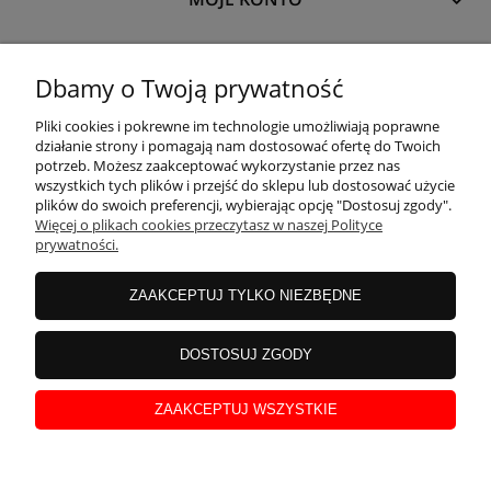
PŁATNOŚCI I DOSTAWA
Dbamy o Twoją prywatność
Pliki cookies i pokrewne im technologie umożliwiają poprawne
INFORMACJE
działanie strony i pomagają nam dostosować ofertę do Twoich
potrzeb. Możesz zaakceptować wykorzystanie przez nas
wszystkich tych plików i przejść do sklepu lub dostosować użycie
plików do swoich preferencji, wybierając opcję "Dostosuj zgody".
O NAS
Więcej o plikach cookies przeczytasz w naszej Polityce
prywatności.
ZAAKCEPTUJ TYLKO NIEZBĘDNE
DOSTOSUJ ZGODY
ZAAKCEPTUJ WSZYSTKIE
POWERED BY SHOPER