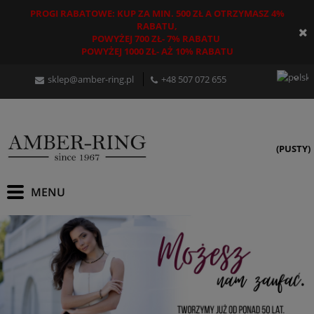
PROGI RABATOWE: KUP ZA MIN. 500 ZŁ A OTRZYMASZ 4%
RABATU,
POWYŻEJ 700 ZŁ- 7% RABATU
POWYŻEJ 1000 ZŁ- AŻ 10% RABATU
sklep@amber-ring.pl
+48
507 072 655
(PUSTY)