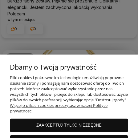
Bardzo ładny zestaw. Pięknie sie prezentuje. Delikatny i
elegancki. Jestem zachwycona jakością wykonania.
Polecam
w tym miesiącu
0
0
podgląd
Dbamy o Twoją prywatność
Pliki cookies i pokrewne im technologie umożliwiają poprawne
działanie strony i pomagają nam dostosować ofertę do Twoich
potrzeb. Możesz zaakceptować wykorzystanie przez nas
wszystkich tych plików i przejść do sklepu lub dostosować użycie
plików do swoich preferencji, wybierając opcję "Dostosuj zgody".
Więcej o plikach cookies przeczytasz w naszej Polityce
prywatności.
ZAAKCEPTUJ TYLKO NIEZBĘDNE
Sylwia
zweryfikowano
5