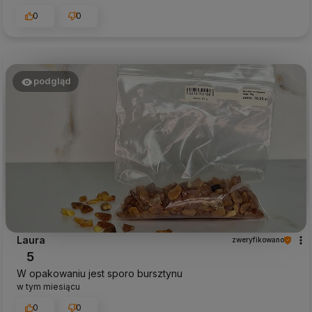
0
0
podgląd
Laura
zweryfikowano
5
W opakowaniu jest sporo bursztynu
w tym miesiącu
0
0