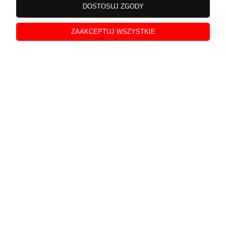
DOSTOSUJ ZGODY
Polecam piękna
w tym miesiącu
ZAAKCEPTUJ WSZYSTKIE
0
0
Weronika
zweryfikowano
5
Przesyłka naprawdę przykuwa wzrok, pięknie wygląda.
Śmiało mogę polecić ten sklep. Pełen profesjonalizm.
w tym miesiącu
0
0
Piotr
zweryfikowano
5
Starannie zapakowana paczka, polecam. Transakcje
przeprowadzane są w błyskawicznym tempie. Naprawdę
prosty kontakt z obsługą klienta. Kapitalna obsługa,
wszystko jak należy.
w tym miesiącu