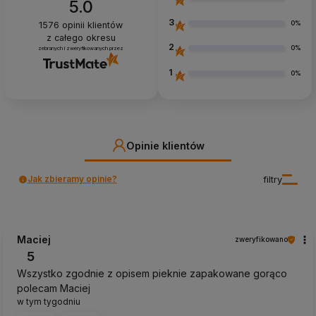
5.0
3
0%
1576
opinii klientów
z całego okresu
2
0%
zebranych i zweryfikowanych przez
1
0%
Opinie klientów
Jak zbieramy opinie?
filtry
Maciej
zweryfikowano
5
Wszystko zgodnie z opisem pieknie zapakowane gorąco
polecam Maciej
w tym tygodniu