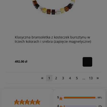
Klasyczna bransoletka z kosteczek bursztynu w
trzech kolorach i srebra (zapięcie magnetyczne)
B3B
492,00 zł
«
»
1
2
3
4
5
...
13
5
98%
4
2%