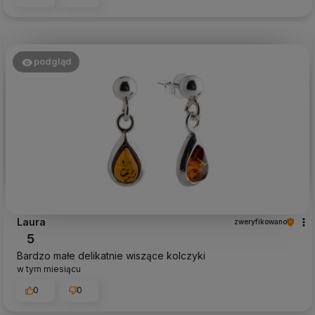
podgląd
Laura
zweryfikowano
5
Bardzo małe delikatnie wiszące kolczyki
w tym miesiącu
0
0