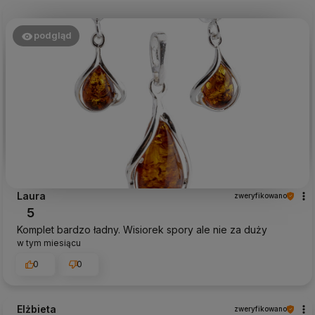
podgląd
Laura
zweryfikowano
5
Komplet bardzo ładny. Wisiorek spory ale nie za duży
w tym miesiącu
0
0
Elżbieta
zweryfikowano