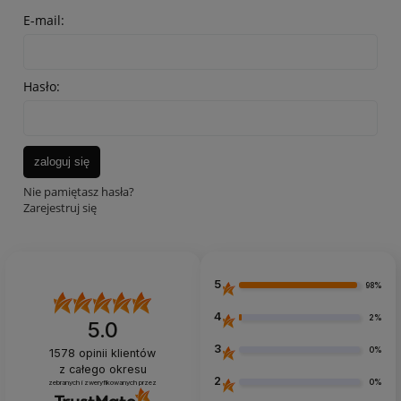
E-mail:
Hasło:
zaloguj się
Nie pamiętasz hasła?
Zarejestruj się
5
98%
4
2%
5.0
3
0%
1578
opinii klientów
z całego okresu
2
0%
zebranych i zweryfikowanych przez