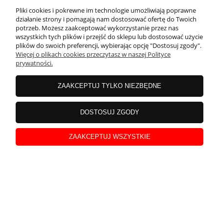
Pliki cookies i pokrewne im technologie umożliwiają poprawne
działanie strony i pomagają nam dostosować ofertę do Twoich
potrzeb. Możesz zaakceptować wykorzystanie przez nas
wszystkich tych plików i przejść do sklepu lub dostosować użycie
plików do swoich preferencji, wybierając opcję "Dostosuj zgody".
Więcej o plikach cookies przeczytasz w naszej Polityce
prywatności.
ZAAKCEPTUJ TYLKO NIEZBĘDNE
Laura
zweryfikowano
DOSTOSUJ ZGODY
5
W opakowaniu jest sporo bursztynu
ZAAKCEPTUJ WSZYSTKIE
w tym miesiącu
0
0
podgląd