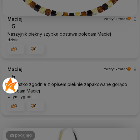
Maciej
zweryfikowano
5
Naszyjnik piękny szybka dostawa polecam Maciej
dzisiaj
0
0
Maciej
zweryfikowano
5
Wszystko zgodnie z opisem pieknie zapakowane gorąco
polecam Maciej
w tym tygodniu
0
0
podgląd