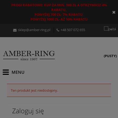
PROGI RABATOWE: KUP ZA MIN. 500 ZŁ A OTRZYMASZ 4%
RABATU,
POWYŻEJ 700 ZŁ- 7% RABATU
POWYŻEJ 1000 ZŁ- AŻ 10% RABATU
sklep@amber-ring.pl
+48
507 072 655
(PUSTY)
Ten produkt jest niedostępny.
Zaloguj się