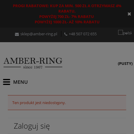
PROGI RABATOWE: KUP ZA MIN. 500 ZŁ A OTRZYMASZ 4%
RABATU,
POWYŻEJ 700 ZŁ- 7% RABATU
POWYŻEJ 1000 ZŁ- AŻ 10% RABATU
sklep@amber-ring.pl
+48
507 072 655
(PUSTY)
Ten produkt jest niedostępny.
Zaloguj się