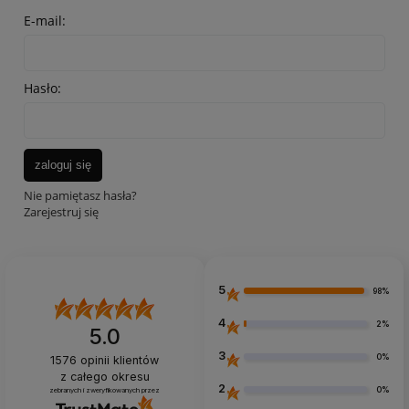
E-mail:
Hasło:
zaloguj się
Nie pamiętasz hasła?
Zarejestruj się
5
98%
4
2%
5.0
3
0%
1576
opinii klientów
z całego okresu
2
0%
zebranych i zweryfikowanych przez