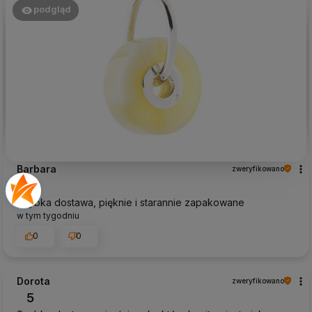
podgląd
Barbara
zweryfikowano
5
Szybka dostawa, pięknie i starannie zapakowane
w tym tygodniu
0
0
Dorota
zweryfikowano
5