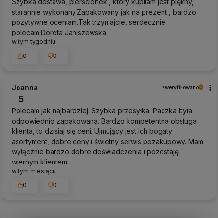
Szybka dostawa, pierścionek , który kupiłam jest piękny,
starannie wykonany.Zapakowany jak na prezent , bardzo
pozytywne oceniam.Tak trzymajcie, serdecznie
polecam.Dorota Janiszewska
w tym tygodniu
0
0
Joanna
zweryfikowano
5
Polecam jak najbardziej. Szybka przesyłka. Paczka była
odpowiednio zapakowana. Bardzo kompetentna obsługa
klienta, to dzisiaj się ceni. Ujmujący jest ich bogaty
asortyment, dobre ceny i świetny serwis pozakupowy. Mam
wyłącznie bardzo dobre doświadczenia i pozostaję
wiernym klientem.
w tym miesiącu
0
0