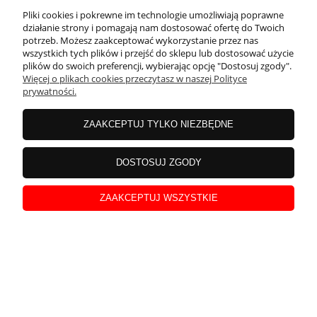
Pliki cookies i pokrewne im technologie umożliwiają poprawne
działanie strony i pomagają nam dostosować ofertę do Twoich
potrzeb. Możesz zaakceptować wykorzystanie przez nas
wszystkich tych plików i przejść do sklepu lub dostosować użycie
plików do swoich preferencji, wybierając opcję "Dostosuj zgody".
Więcej o plikach cookies przeczytasz w naszej Polityce
prywatności.
ZAAKCEPTUJ TYLKO NIEZBĘDNE
Laura
zweryfikowano
DOSTOSUJ ZGODY
5
Bardzo małe delikatnie wiszące kolczyki
ZAAKCEPTUJ WSZYSTKIE
w tym miesiącu
0
0
podgląd